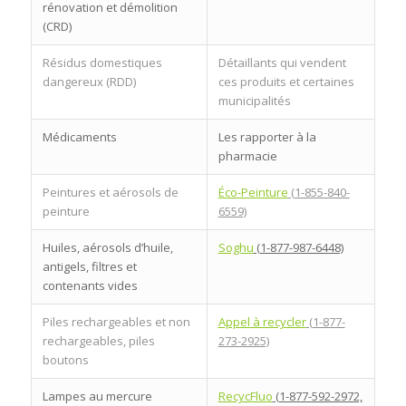
rénovation et démolition
(CRD)
Résidus domestiques
Détaillants qui vendent
dangereux (RDD)
ces produits et certaines
municipalités
Médicaments
Les rapporter à la
pharmacie
Peintures et aérosols de
Éco-Peinture
(1-855-840-
peinture
6559)
Huiles, aérosols d’huile,
Soghu
(1-877-987-6448)
antigels, filtres et
contenants vides
Piles rechargeables et non
Appel à recycler
(1-877-
rechargeables, piles
273-2925)
boutons
Lampes au mercure
RecycFluo
(1-877-592-2972,